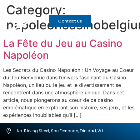
Category:
napoleoncasinobelgi
Contact Us
La Fête du Jeu au Casino
Napoléon
Les Secrets du Casino Napoléon : Un Voyage au Coeur
du Jeu Bienvenue dans l’univers fascinant du Casino
Napoléon, un lieu où le jeu et le divertissement se
rencontrent dans une atmosphère unique. Dans cet
article, nous plongerons au cœur de ce casino
emblématique en explorant son histoire, ses jeux, et les
expériences inoubliables qu’il […]
No. 11 Irving Street, San Fernando, Trinidad, W.I